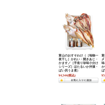
富山のおすそわけ（［地物一
富
夜干し］かれい・開きあじ・
〆
かます／［手造り珍味小分け
味
シリーズ］ほたるいか沖漬・
か
ばい貝うま煮）
ば
¥4,544
(税込)
¥5