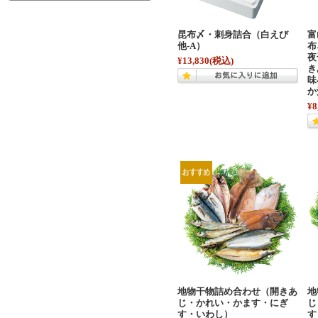
昆布〆・刺身詰合（白えび
富
他-A）
布
夜
¥13,830
(税込)
き
味
か
¥8
地物干物詰め合わせ（開きあ
地
じ・かれい・かます・にぎ
じ
す・いわし）
す