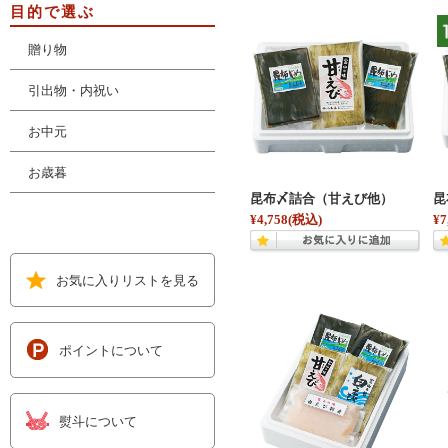
目的で選ぶ
贈り物
引出物・内祝い
お中元
お歳暮
昆布〆詰合（甘えび他）
昆
¥4,758
(税込)
¥7
お気に入りリストを見る
ポイントについて
熨斗について