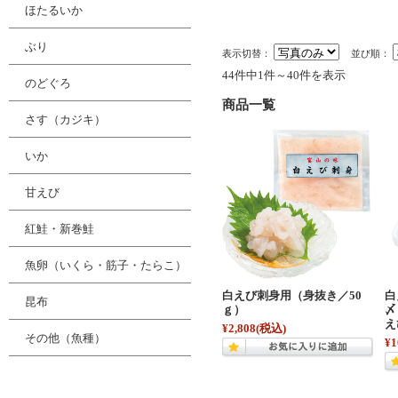
ほたるいか
ぶり
表示切替：
並び順：
44件中1件～40件を表示
のどぐろ
商品一覧
さす（カジキ）
いか
甘えび
紅鮭・新巻鮭
魚卵（いくら・筋子・たらこ）
白えび刺身用（身抜き／50
白
昆布
ｇ）
〆
え
¥2,808
(税込)
その他（魚種）
¥1