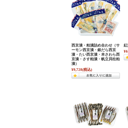
西京漬・粕漬詰め合わせ（サ
紅
ーモン西京漬・銀だら西京
¥6
漬・たい西京漬・本さわら西
京漬・さす粕漬・帆立貝柱粕
漬）
¥9,728
(税込)