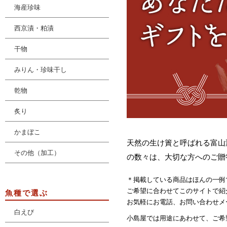
海産珍味
西京漬・粕漬
干物
みりん・珍味干し
乾物
炙り
かまぼこ
天然の生け簀と呼ばれる富山
その他（加工）
の数々は、大切な方へのご贈
＊掲載している商品はほんの一例
ご希望に合わせてこのサイトで紹
魚種で選ぶ
お気軽にお電話、お問い合わせメ
白えび
小島屋では用途にあわせて、ご希