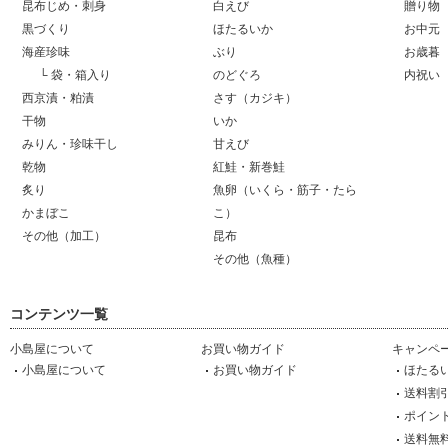
昆布じめ・刺身
白えび
贈り物
黒づくり
ほたるいか
お中元
海産珍味
ぶり
お歳暮
└
袋・箱入り
のどぐろ
内祝い
西京漬・粕漬
さす（カジキ）
干物
いか
みりん・珍味干し
甘えび
乾物
紅鮭・新巻鮭
炙り
魚卵（いくら・筋子・たら
かまぼこ
こ）
その他（加工）
昆布
その他（魚種）
コンテンツ一覧
小島屋について
お買い物ガイド
キャンペ
小島屋について
お買い物ガイド
ほたる
送料割
ポイント
送料無