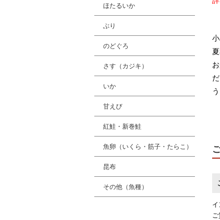
詳
ほたるいか
ぶり
小
のどぐろ
夏
お
さす（カジキ）
だ
いか
う
甘えび
紅鮭・新巻鮭
魚卵（いくら・筋子・たらこ）
昆布
その他（魚種）
イ
ご