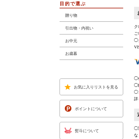
目的で選ぶ
贈り物
ク
引出物・内祝い
ご
◯
お中元
V
お歳暮
◯
◯
お気に入りリストを見る
◯
詳
ポイントについて
◯
熨斗について
な