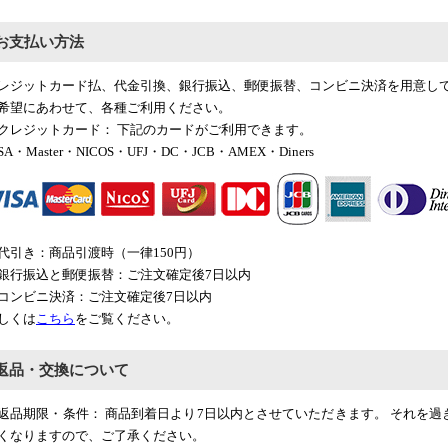
お支払い方法
レジットカード払、代金引換、銀行振込、郵便振替、コンビニ決済を用意し
希望にあわせて、各種ご利用ください。
クレジットカード： 下記のカードがご利用できます。
ISA・Master・NICOS・UFJ・DC・JCB・AMEX・Diners
代引き：商品引渡時（一律150円）
銀行振込と郵便振替：ご注文確定後7日以内
コンビニ決済：ご注文確定後7日以内
しくは
こちら
をご覧ください。
返品・交換について
返品期限・条件： 商品到着日より7日以内とさせていただきます。 それを
くなりますので、ご了承ください。