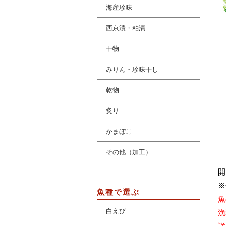
海産珍味
西京漬・粕漬
干物
みりん・珍味干し
乾物
炙り
かまぼこ
その他（加工）
開
※
魚種で選ぶ
魚
白えび
漁