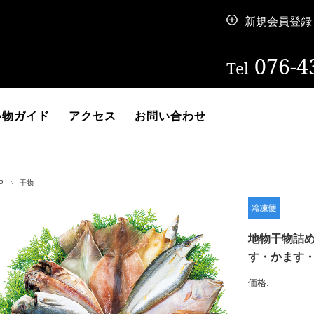
新規会員登録
076-4
Tel
い物ガイド
アクセス
お問い合わせ
P
干物
地物干物詰
す・かます
価格: