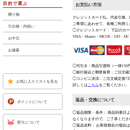
目的で選ぶ
お支払い方法
贈り物
クレジットカード払、代金引換、
ご希望にあわせて、各種ご利用く
引出物・内祝い
◯クレジットカード： 下記のカ
VISA・Master・NICOS・UFJ・DC
お中元
お歳暮
◯代引き：商品引渡時（一律150
◯銀行振込と郵便振替：ご注文確
◯コンビニ決済：ご注文確定後7
お気に入りリストを見る
詳しくは
こちら
をご覧ください。
返品・交換について
ポイントについて
◯返品期限・条件： 商品到着日
なくなりますので、ご了承くださ
熨斗について
◯返品送料： お客様都合の場合