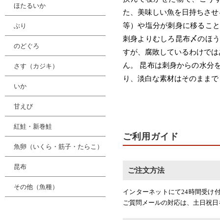
ほたるいか
た、美味しい魚を日持ちさせ
ぶり
等）や塩分が刺身に移ること
刺身よりむしろ昆布〆のほう
のどぐろ
すが、腐敗しているわけでは
ん。 昆布は刺身からの水分
さす（カジキ）
り、淡白な素材はそのままで
いか
甘えび
紅鮭・新巻鮭
ご利用ガイド
魚卵（いくら・筋子・たらこ）
昆布
ご注文方法
その他（魚種）
インターネットにて24時間受け
ご質問メールの対応は、土日祝日