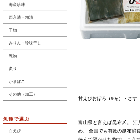
海産珍味
西京漬・粕漬
干物
みりん・珍味干し
乾物
炙り
かまぼこ
その他（加工）
甘えびおぼろ（90g）・さす（
魚種で選ぶ
富山県と言えば昆布〆。 
白えび
め、 全国でも有数の昆布消
挟んで寝かせた物で、こう